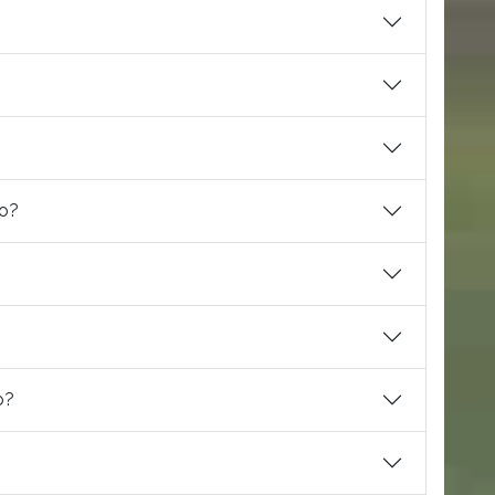
io?
o?