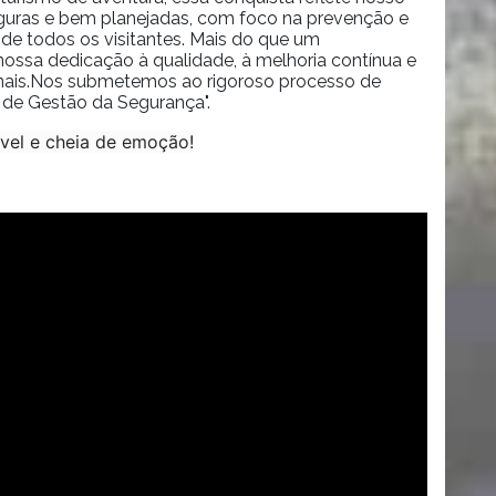
guras e bem planejadas, com foco na prevenção e
 de todos os visitantes. Mais do que um
nossa dedicação à qualidade, à melhoria contínua e
nais.Nos submetemos ao rigoroso processo de
 de Gestão da Segurança".
ível e cheia de emoção!