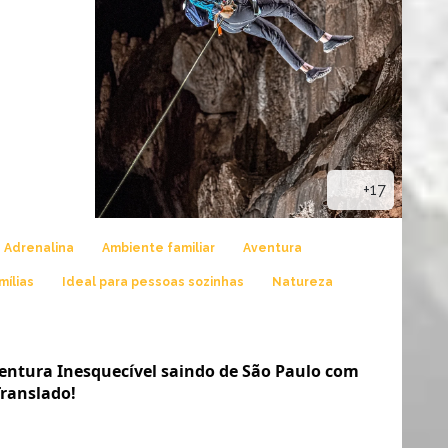
+17
Adrenalina
Ambiente familiar
Aventura
mílias
Ideal para pessoas sozinhas
Natureza
entura Inesquecível saindo de São Paulo com
Translado!