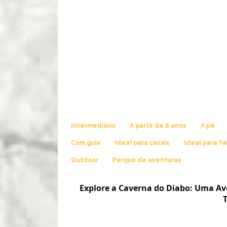
Intermediário
A partir de 8 anos
A pé
Com guia
Ideal para casais
Ideal para fa
Outdoor
Parque de aventuras
Explore a Caverna do Diabo: Uma Av